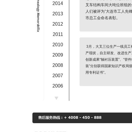
2014
叉车结构车间大吨位班组的
新形势牵手，昂首挺进“微时代”！
成功，成为替代QD-80新入围最
2位。
式更名为大连叉车有限责任公司。
，工厂“犀牛牌”产品的商品质量满
机械展览及技术交流会金牌展商。
辽宁省“三满意企业”；一次通过
、市国资局、工商局、地税局、劳
。
人们被评为“大连市工人先锋
力的产品。
服务满意度、用户忠诚度、品牌信
001质量保证体系监督检查；
总工会、工商银行和机械局等有关
2013
市总工会命名表彰。
市场竞争力，未来购物首选等指标
20叉车通过部级400小时强化试
加。
日，公司在主楼广场召开主题为“企
省优秀新产品金牌奖杯。
2012
茅，被中国质量学会，中国名牌商
全员捐款，30660元善款已汇往
FD600型叉车在大连叉车有限责任
60AB型号产品获辽宁省优秀新产品
0FKS型集装箱叉车获大连市科技进
2004—2005年度先进单位”。
铸魂，行为理念塑身，提高员工队
叉车荣获大连名牌产品称号。
产CXCD5型5吨铁路集装箱叉车
列为2002年（首届）中国市场消
司荣获2012-2013年度大连市先进
善总会，帮助四川雅安地震灾区人
发成功，该车吨位达到60吨，成为
车中等职业学校更名为大连新起点
奖，中国机械工业科学技术三等
进公司发展”企业文化签名仪式。
日召开“大连叉车有限责任公司搬迁
功。
2011
质量信誉竞争力调查“同行十佳品
誉称号！张健、柳传辉荣获大连市
家园。
国最大吨位级叉车。
业学校。
期工程竣工庆典大会”。
称号。
2010
范荣誉称号！
3月，大叉三位生产一线员工
次荣获中质协及辽宁省授予的用户
产现状，自主研发、改进生产
2009
人民政府授予公司：“慈善捐赠组织
信用企业。
业称号。
创新成果“轴衬压装置”、“管
单位”。
—2007年辽宁名牌产品。
产XCPCD5型铁路集装箱叉车研
2008
装”分别获得国家知识产权局颁
3年中国国际商标品牌节”在大连星海
有限责任公司被评为2003年度遵
。
造工作得到顺利实施，大连叉车总
用专利证书”。
隆重开幕，大连“犀牛”叉车在这次
保障法律法规诚信A级用人单位。
2007
作于12月30日正式启动。
3日、24日北京华信技术检验有限
，受到了大连市民及企业界的关
吨内燃平衡重式叉车、集装箱叉车、
基本型及集装箱平衡重式叉车荣获大
2006
专家组对我公司2014年质量管理
一次充分展示了叉车摇篮的底蕴和
械工业企业管理协会授予公司：中
企业信用·信誉AAA。
叉车、牵引车、正面吊运机及特种
秀新产品一等奖及技术开发一等
行了监督审核。
按照
展现了大连叉车更高、更强、更荣
2005
00强。
辆产品被授予：质量过硬，重点推
连市科技进步奖二等奖。
001-2008 idt ISO9001:2008标
神风貌。
。同时授予：中国物流产品科技、
年7月14日，大连市委授予公司党
2004
求，公司质量管理体系顺利通过
批重合同守信用单位。
服务诚信单位。
03年先进党委”。
在本次审核过程中，对公司质量
2003
党委”。
盖范围进行了扩容，增加了前移
中国工程机械年度产品
获大连市企业管理优秀铜马奖。
规格型号为CQD20型(2.0t及以
2002
雨相伴 相聚共谋发展”