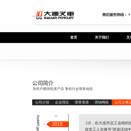
首页
关于我们
叉
公司介绍
企业理念
荣誉资质
营销网络
公司大事
在大连市总工会组织的
日，与时俱进，大连叉车官方微信公
员参加第十一届大连国际徒步大
牛”牌产品被国家工商行政管理局总
9年QD-80国内最大吨位传动牵引车
新开发的FD450C型45吨叉车开
7/8层标箱的FD260BK7/8集装箱
业家联合会，大企发[2008]13号
控制技术的CPD30HB型3吨蓄电
的犀牛牌叉车1—45吨系列叉车被
动启动工作正式开始。
42吨系列叉车进一步占领国际市
总厂2003年9月经大连市人民政
国技术监督情报协会颁发的
程机械成套公司、中国国际贸易促
量检验协会颁发：国家产品质量监
8、D10型叉车获中国机械工业名牌
0型叉车获辽宁省科技进步三等奖。
车总厂适应现代企业制度试点实施
9000：2000认证。
出口自营权。
为转换经营机制试点企业单位。
连叉车总厂第三次代表大会召开。
200K5集装箱叉车国产化。
吨小型叉车。
厂区主体厂房竣工。
连叉车总厂第二次党代会。
产化产品FD100投放市场。
委同意，为发展大型叉车生产机械
产CPCD10型10吨叉车研制成
连叉车总厂第一届党员代表大会，
属分厂更名
连叉车研究所。
2月，
2015
连市工人先锋号”评选活动
正式开通运营。大连叉车与时尚网
审委员会评为“中国驰名商标”。
后，QD-100型100KN液力传动牵
。
研发成功。
07年度大连市企业100强，我公司
研发成功。
点推广（培育）中国著名品牌。
断扩大出口贸易额。
业进行整体改制。于2003年11月
15”质量无投诉、服务无投诉诚信企
会机械行业分会授予工厂：北京国
历次合格企业。
D6叉车省、市级抽查为一等品；工
证会召开。市经委、市体改委、市
一设计院为我厂编制“七五”技术改
生了首届党委和纪委。